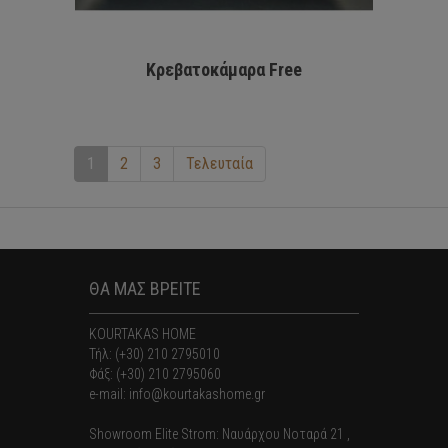
Κρεβατοκάμαρα Free
1
2
3
Τελευταία
ΘΑ ΜΑΣ ΒΡΕΙΤΕ
KOURTAKAS HOME
Τήλ: (+30) 210 2795010
Φάξ: (+30) 210 2795060
e-mail: info@kourtakashome.gr
Showroom Elite Strom: Nαυάρχου Νοταρά 21 ,