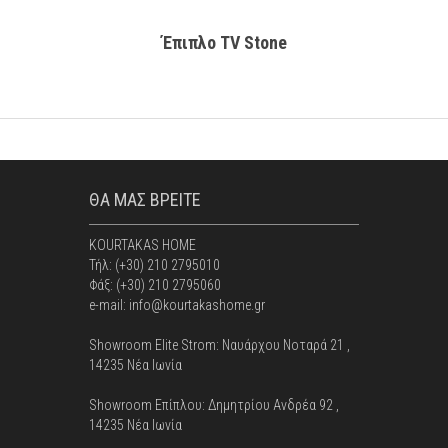
Έπιπλο TV Stone
ΘΑ ΜΑΣ ΒΡΕΙΤΕ
KOURTAKAS HOME
Τήλ: (+30) 210 2795010
Φάξ: (+30) 210 2795060
e-mail: info@kourtakashome.gr
Showroom Elite Strom: Nαυάρχου Νοταρά 21 ,
14235 Νέα Ιωνία
Showroom Επίπλου: Δημητρίου Ανδρέα 92 ,
14235 Νέα Ιωνία