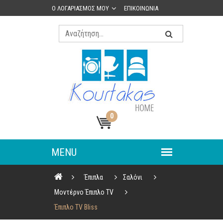
Ο ΛΟΓΑΡΙΑΣΜΟΣ ΜΟΥ
ΕΠΙΚΟΙΝΩΝΙΑ
0
Έπιπλα
Σαλόνι
Μοντέρνο Έπιπλο TV
Έπιπλο TV Bliss