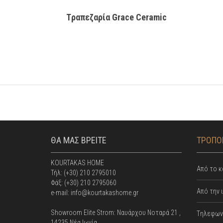
Tραπεζαρία Grace Ceramic
ΘΑ ΜΑΣ ΒΡΕΙΤΕ
ΤΡΟΠΟΙ
KOURTAKAS HOME
Από το κ
Τήλ: (+30) 210 2795010
Φάξ: (+30) 210 2795060
Από την 
e-mail: info@kourtakashome.gr
Showroom Elite Strom: Nαυάρχου Νοταρά 21 ,
Tηλεφωνι
14235 Νέα Ιωνία