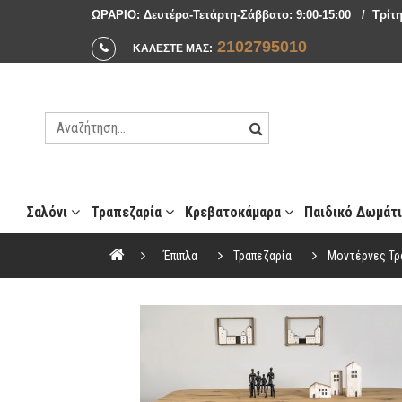
ΩΡΑΡΙΟ: Δευτέρα-Τετάρτη-Σάββατο: 9:00-15:00 / Tρίτη
2102795010
ΚΑΛΕΣΤΕ ΜΑΣ:
Σαλόνι
Τραπεζαρία
Κρεβατοκάμαρα
Παιδικό Δωμάτ
Μοντέρνες Συνθέσεις Σαλονιού
Έπιπλα
Τραπεζαρία
Μοντέρνες Τρ