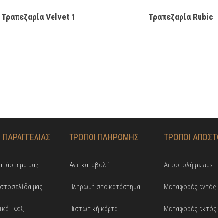
Τραπεζαρία Velvet 1
Τραπεζαρία Rubic
 ΠΑΡΑΓΓΕΛΙΑΣ
ΤΡΟΠΟΙ ΠΛΗΡΩΜΗΣ
ΤΡΟΠΟΙ ΑΠΟΣ
ατάστημα μας
Αντικαταβολή
Αποστολή με acs
ιστοσελίδα μας
Πληρωμή στο κατάστημα
Mεταφορές εντός 
κά - Φαξ
Πιστωτική κάρτα
Μεταφορές εκτός 