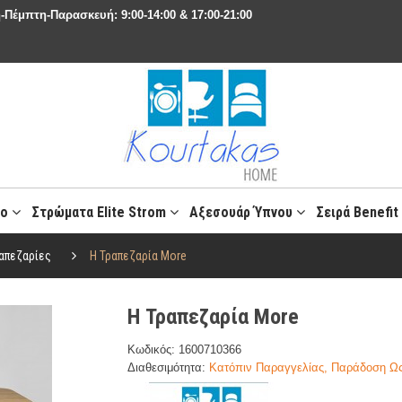
-Πέμπτη-Παρασκευή: 9:00-14:00 & 17:00-21:00
ιο
Στρώματα Elite Strom
Αξεσουάρ Ύπνου
Σειρά Benefi
απεζαρίες
Η Τραπεζαρία More
Η Τραπεζαρία More
Κωδικός: 1600710366
Διαθεσιμότητα:
Κατόπιν Παραγγελίας, Παράδοση Ως