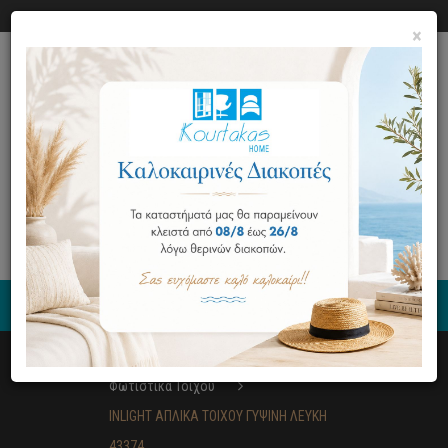
Ο ΛΟΓΑΡΙΑΣΜΟΣ ΜΟΥ
ΕΠΙΚΟΙΝΩΝΙΑ
×
0
Φωτιστικά
Φωτιστικά Τοίχου
INLIGHT ΑΠΛΙΚΑ ΤΟΙΧΟΥ ΓΥΨΙΝΗ ΛΕΥΚΗ
43374