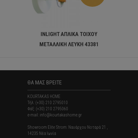
INLIGHT ΑΠΛΙΚΑ ΤΟΙΧΟΥ
INLIG
ΜΕΤΑΛΛΙΚΗ ΛΕΥΚΗ 43381
ΓΥ
ΘΑ ΜΑΣ ΒΡΕΙΤΕ
KOURTAKAS HOME
Τήλ: (+30) 210 2795010
Φάξ: (+30) 210 2795060
e-mail: info@kourtakashome.gr
Showroom Elite Strom: Nαυάρχου Νοταρά 21 ,
14235 Νέα Ιωνία