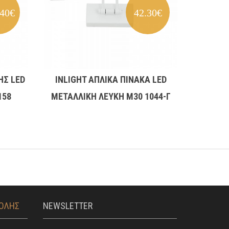
.40€
42.30€
ΗΣ LED
INLIGHT ΑΠΛΙΚΑ ΠΙΝΑΚΑ LED
INL
158
ΜΕΤΑΛΛΙΚΗ ΛΕΥΚΗ Μ30 1044-Γ
ΜΕΤ
ΤΟΛΗΣ
NEWSLETTER