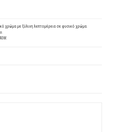
κό χρώμα με ξύλινη λεπτομέρεια σε φυσικό χρώμα.
υ.
 40W.