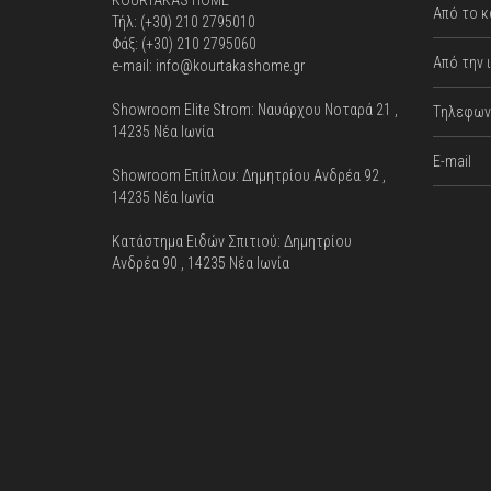
KOURTAKAS HOME
Από το κ
Τήλ: (+30) 210 2795010
Φάξ: (+30) 210 2795060
Από την 
e-mail: info@kourtakashome.gr
Showroom Elite Strom: Nαυάρχου Νοταρά 21 ,
Tηλεφωνι
14235 Νέα Ιωνία
E-mail
Showroom Επίπλου: Δημητρίου Ανδρέα 92 ,
14235 Νέα Ιωνία
Κατάστημα Ειδών Σπιτιού: Δημητρίου
Ανδρέα 90 , 14235 Νέα Ιωνία