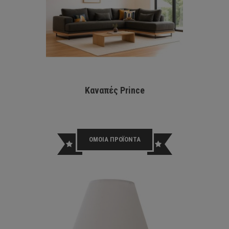
Kαναπές Prince
INLIG
LED 
ΟΜΟΙΑ ΠΡΟΪΟΝΤΑ