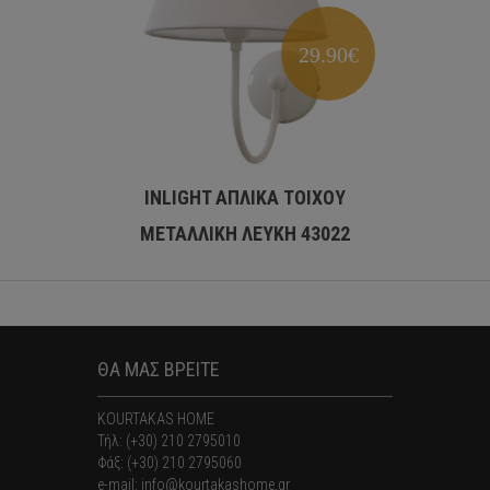
29.90€
INLIGHT ΑΠΛΙΚΑ ΤΟΙΧΟΥ
INLIG
ΜΕΤΑΛΛΙΚΗ ΛΕΥΚΗ 43022
N
ΘΑ ΜΑΣ ΒΡΕΙΤΕ
KOURTAKAS HOME
Τήλ: (+30) 210 2795010
Φάξ: (+30) 210 2795060
e-mail: info@kourtakashome.gr