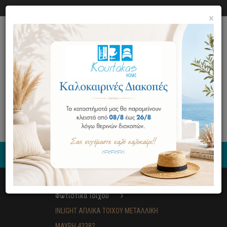
Ο ΛΟΓΑΡΙΑΣΜΟΣ ΜΟΥ
ΕΠΙΚΟΙΝΩΝΙΑ
×
0
Φωτιστικά
Φωτιστικά Τοίχου
INLIGHT ΑΠΛΙΚΑ TOIXOY ΜΕΤΑΛΛΙΚΗ
ΜΑΥΡΗ 43382