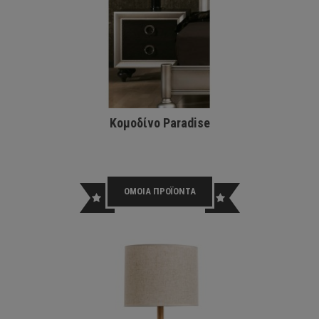
Κομοδίνο Paradise
INLIG
ΑΛΟ
ΟΜΟΙΑ ΠΡΟΪΟΝΤΑ