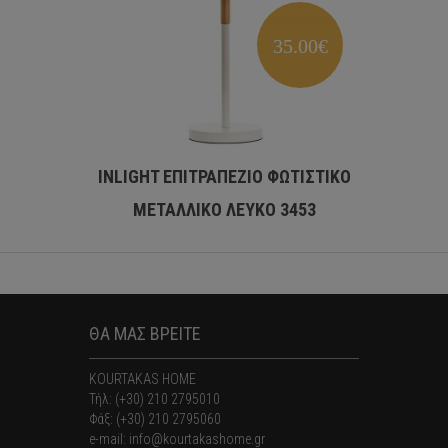
35.00€
INLIGHT ΕΠΙΤΡΑΠΕΖΙΟ ΦΩΤΙΣΤΙΚΟ
INLIG
ΜΕΤΑΛΛΙΚΟ ΛΕΥΚΟ 3453
LED 
ΘΑ ΜΑΣ ΒΡΕΙΤΕ
KOURTAKAS HOME
Τήλ: (+30) 210 2795010
Φάξ: (+30) 210 2795060
e-mail: info@kourtakashome.gr