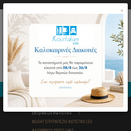
Ο ΛΟΓΑΡΙΑΣΜΟΣ ΜΟΥ
ΕΠΙΚΟΙΝΩΝΙΑ
×
0
Φωτιστικά
Επιτραπέζια Φωτιστικά
INLIGHT ΕΠΙΤΡΑΠΕΖΙΟ ΦΩΤΙΣΤΙΚΟ LED
ΑΛΟΥΜΙΝΙΟΥ ΧΡΥΣΟ 3465