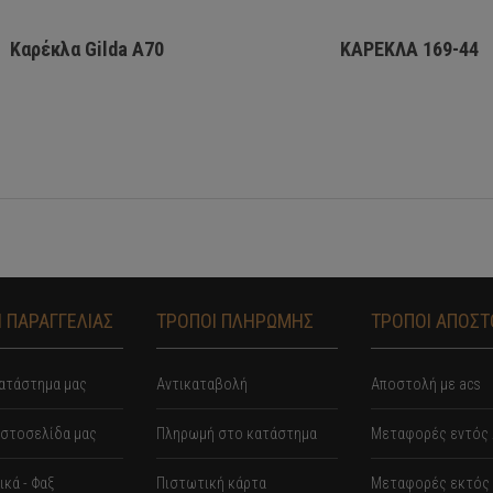
Καρέκλα Gilda A70
ΚΑΡΕΚΛΑ 169-44
 ΠΑΡΑΓΓΕΛΙΑΣ
ΤΡΟΠΟΙ ΠΛΗΡΩΜΗΣ
ΤΡΟΠΟΙ ΑΠΟΣ
ατάστημα μας
Αντικαταβολή
Αποστολή με acs
ιστοσελίδα μας
Πληρωμή στο κατάστημα
Mεταφορές εντός 
κά - Φαξ
Πιστωτική κάρτα
Μεταφορές εκτός 