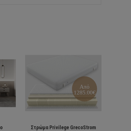
Από
1285.00€
to
Στρώμα Privilege GrecoStrom
Τραπ