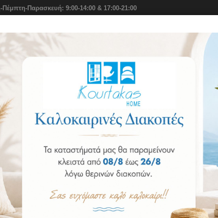
-Πέμπτη-Παρασκευή: 9:00-14:00 & 17:00-21:00
ιο
Στρώματα Elite Strom
Αξεσουάρ Ύπνου
Σειρά Benefi
ρέκλες
ΚΑΡΕΚΛΑ 34-184
ΚΑΡΕΚΛΑ 34-184
Κωδικός: 1585740279
Διαθεσιμότητα:
Κατόπιν Παραγγελίας, Παράδοση Ως