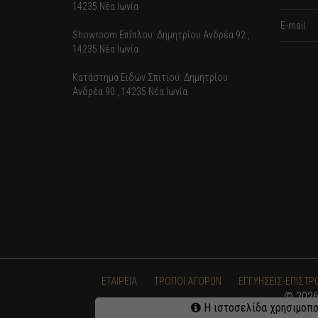
14235 Νέα Ιωνία
E-mail
Showroom Επίπλου: Δημητρίου Ανδρέα 92 ,
14235 Νέα Ιωνία
Κατάστημα Ειδών Σπιτιού: Δημητρίου
Ανδρέα 90 , 14235 Νέα Ιωνία
ΕΤΑΙΡΕΙΑ
ΤΡΟΠΟΙ ΑΓΟΡΩΝ
ΕΓΓΥΗΣΕΙΣ-ΕΠΙΣΤΡ
© 2026
Η ιστοσελίδα χρησιμοποι