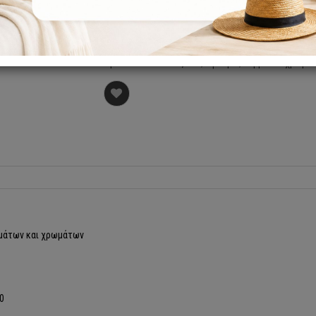
Καρέκλα 34-184 σε ξύλο , ύφασμα , δέρμα και χρωμα
ερμάτων και χρωμάτων
10