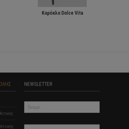
Καρέκλα Dolce Vita
Κ
ΤΟΛΗΣ
NEWSLETTER
Αττικής
Αττικής