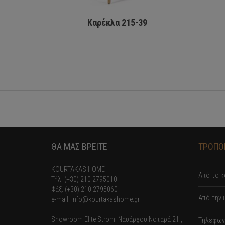
Καρέκλα 215-39
ΘΑ ΜΑΣ ΒΡΕΙΤΕ
ΤΡΟΠΟΙ
KOURTAKAS HOME
Από το κ
Τήλ: (+30) 210 2795010
Φάξ: (+30) 210 2795060
Από την 
e-mail: info@kourtakashome.gr
Showroom Elite Strom: Nαυάρχου Νοταρά 21 ,
Tηλεφωνι