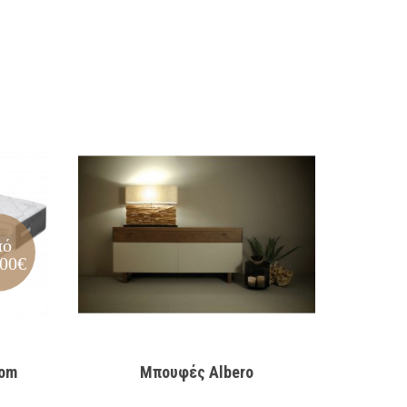
πό
.00€
rom
Μπουφές Albero
Ντ