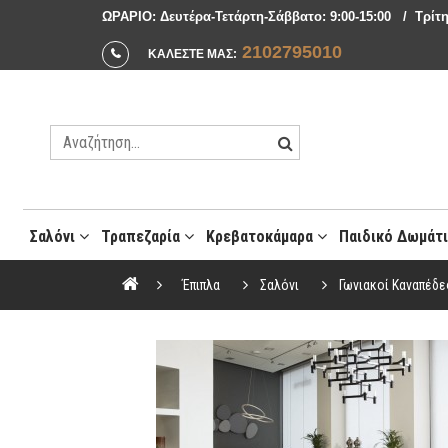
ΩΡΑΡΙΟ: Δευτέρα-Τετάρτη-Σάββατο: 9:00-15:00 / Tρίτη
2102795010
ΚΑΛΕΣΤΕ ΜΑΣ:
Σαλόνι
Τραπεζαρία
Κρεβατοκάμαρα
Παιδικό Δωμάτ
Μοντέρνες Συνθέσεις Σαλονιού
Έπιπλα
Σαλόνι
Γωνιακοί Καναπέδε