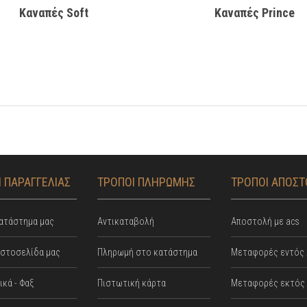
Καναπές Soft
Kαναπές Prince
 ΠΑΡΑΓΓΕΛΙΑΣ
ΤΡΟΠΟΙ ΠΛΗΡΩΜΗΣ
ΤΡΟΠΟΙ ΑΠΟΣ
ατάστημα μας
Αντικαταβολή
Αποστολή με acs
ιστοσελίδα μας
Πληρωμή στο κατάστημα
Mεταφορές εντός 
κά - Φαξ
Πιστωτική κάρτα
Μεταφορές εκτός 