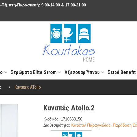
-Πέμπτη-Παρασκευή: 9:00-14:00 & 17:00-21:00
ιο
Στρώματα Elite Strom
Αξεσουάρ Ύπνου
Σειρά Benefi
ς
Καναπές ATollo
Καναπές Atollo.2
Κωδικός: 1710333156
Διαθεσιμότητα:
Κατόπιν Παραγγελίας, Παράδοση Ως