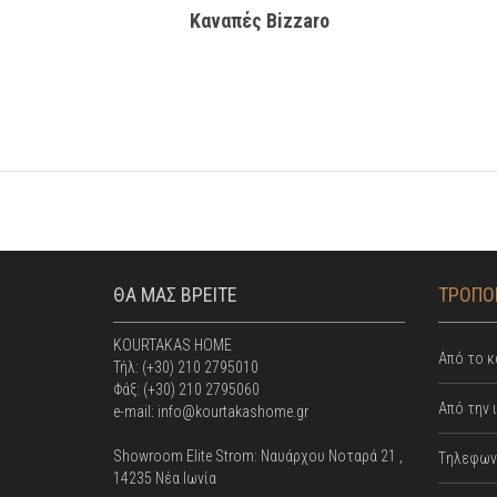
Καναπές Βizzaro
ΘΑ ΜΑΣ ΒΡΕΙΤΕ
ΤΡΟΠΟΙ
KOURTAKAS HOME
Από το κ
Τήλ: (+30) 210 2795010
Φάξ: (+30) 210 2795060
Από την 
e-mail: info@kourtakashome.gr
Showroom Elite Strom: Nαυάρχου Νοταρά 21 ,
Tηλεφωνι
14235 Νέα Ιωνία