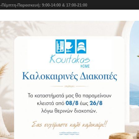
-Πέμπτη-Παρασκευή: 9:00-14:00 & 17:00-21:00
ιο
Στρώματα Elite Strom
Αξεσουάρ Ύπνου
Σειρά Benefi
ρέκλες
Καρέκλα 144-06 Έπιπλο Ελληνικής Κατασκευής
Καρέκλα 144-06
Κωδικός: 1483114580
Διαθεσιμότητα:
Κατόπιν Παραγγελίας, Παράδοση Ως