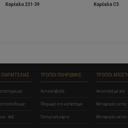
Καρέκλα 231-39
Καρέκλα C5
 ΠΑΡΑΓΓΕΛΙΑΣ
ΤΡΟΠΟΙ ΠΛΗΡΩΜΗΣ
ΤΡΟΠΟΙ ΑΠΟΣ
ατάστημα μας
Αντικαταβολή
Αποστολή με acs
ιστοσελίδα μας
Πληρωμή στο κατάστημα
Mεταφορές εντός 
κά - Φαξ
Πιστωτική κάρτα
Μεταφορές εκτός 