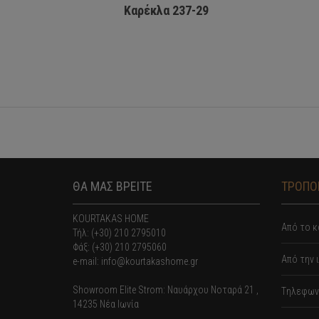
Καρέκλα 237-29
ΘΑ ΜΑΣ ΒΡΕΙΤΕ
ΤΡΟΠΟΙ
KOURTAKAS HOME
Από το κ
Τήλ: (+30) 210 2795010
Φάξ: (+30) 210 2795060
Από την 
e-mail: info@kourtakashome.gr
Showroom Elite Strom: Nαυάρχου Νοταρά 21 ,
Tηλεφωνι
14235 Νέα Ιωνία