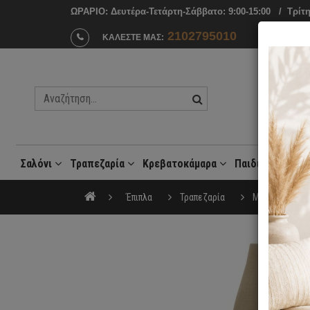
ΩΡΑΡΙΟ: Δευτέρα-Τετάρτη-Σάββατο: 9:00-15:00 / Tρίτη
2102795010
ΚΑΛΕΣΤΕ ΜΑΣ:
Σαλόνι
Τραπεζαρία
Κρεβατοκάμαρα
Παιδικό Δωμάτ
Μοντέρνες Συνθέσεις Σαλονιού
Έπιπλα
Τραπεζαρία
Μοντέρνες Κα