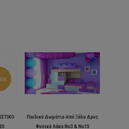
00€
ΙΣΤΙΚΟ
Παιδικό Δωμάτιο Από Ξύλο Δρυς
Κ
20
Φυσικό Λάκα Νο3 & Νο15