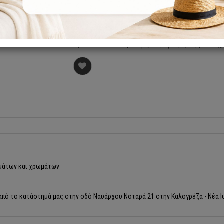
Κατόπιν παραγγελίας
Καρέκλα 144-06 σε μασίφ ξύλο, ύφασμα, δέρμα και 
ερμάτων και χρωμάτων
από το κατάστημά μας στην οδό Ναυάρχου Νοταρά 21 στην Καλογρέζα - Νέα Ι