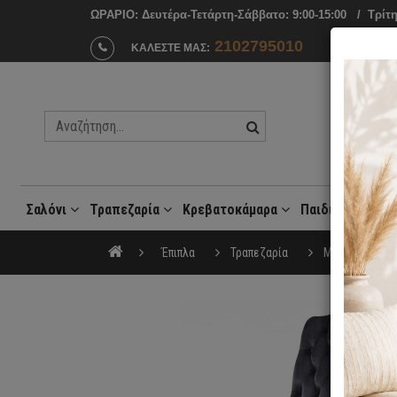
ΩΡΑΡΙΟ: Δευτέρα-Τετάρτη-Σάββατο: 9:00-15:00 / Tρίτη
2102795010
ΚΑΛΕΣΤΕ ΜΑΣ:
Σαλόνι
Τραπεζαρία
Κρεβατοκάμαρα
Παιδικό Δωμάτ
Μοντέρνες Συνθέσεις Σαλονιού
Έπιπλα
Τραπεζαρία
Μοντέρνες Κα