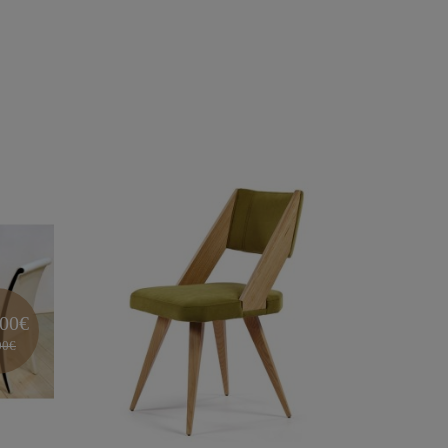
.00€
00€