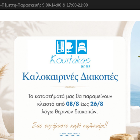
-Πέμπτη-Παρασκευή: 9:00-14:00 & 17:00-21:00
ιο
Στρώματα Elite Strom
Αξεσουάρ Ύπνου
Σειρά Benefi
ρέκλες
Καρέκλα 163K-06 Έπιπλο Ελληνικής Κατασκευής
Καρέκλα 163K-06
Κωδικός: 1483115324
Διαθεσιμότητα:
Κατόπιν Παραγγελίας, Παράδοση Ως