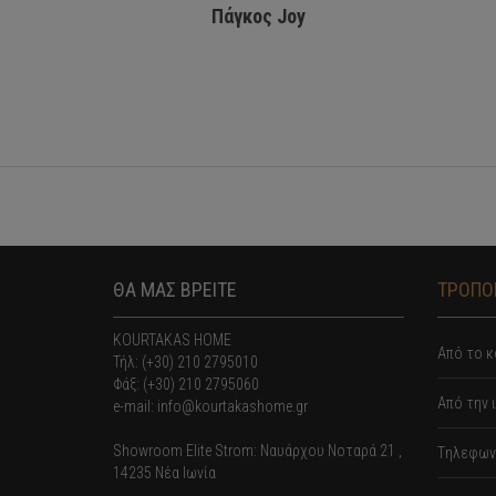
Πάγκος Joy
ΘΑ ΜΑΣ ΒΡΕΙΤΕ
ΤΡΟΠΟΙ
KOURTAKAS HOME
Από το κ
Τήλ: (+30) 210 2795010
Φάξ: (+30) 210 2795060
Από την 
e-mail: info@kourtakashome.gr
Showroom Elite Strom: Nαυάρχου Νοταρά 21 ,
Tηλεφωνι
14235 Νέα Ιωνία