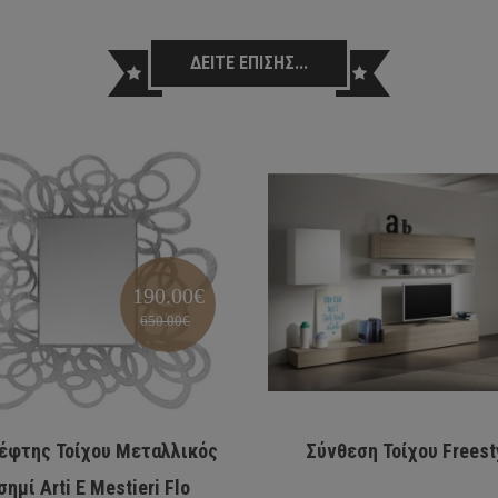
ΔΕΙΤΕ ΕΠΙΣΗΣ...
190.00€
650.00€
έφτης Τοίχου Μεταλλικός
Σύνθεση Τοίχου Freest
σημί Arti E Mestieri Flo