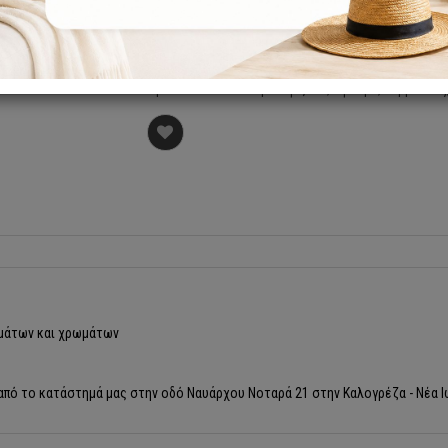
Κατόπιν παραγγελίας
Καρέκλα 163K-06 σε μασίφ ξύλο, ύφασμα, δέρμα και 
ερμάτων και χρωμάτων
από το κατάστημά μας στην οδό Ναυάρχου Νοταρά 21 στην Καλογρέζα - Νέα Ι