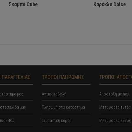
Σκαμπό Cube
Καρέκλα Dolce
 ΠΑΡΑΓΓΕΛΙΑΣ
ΤΡΟΠΟΙ ΠΛΗΡΩΜΗΣ
ΤΡΟΠΟΙ ΑΠΟΣ
ατάστημα μας
Αντικαταβολή
Αποστολή με acs
ιστοσελίδα μας
Πληρωμή στο κατάστημα
Mεταφορές εντός 
κά - Φαξ
Πιστωτική κάρτα
Μεταφορές εκτός 