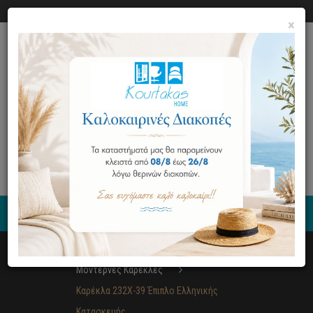
Ο ΛΟΓΑΡΙΑΣΜΟΣ ΜΟΥ
ΕΠΙΚΟΙΝΩΝΙΑ
×
0
Έπιπλα
Τραπεζαρία
Μοντέρνες Καρέκλες
Καρέκλα 232Χ-39 Έπιπλο Ελληνικής
Κατασκευής