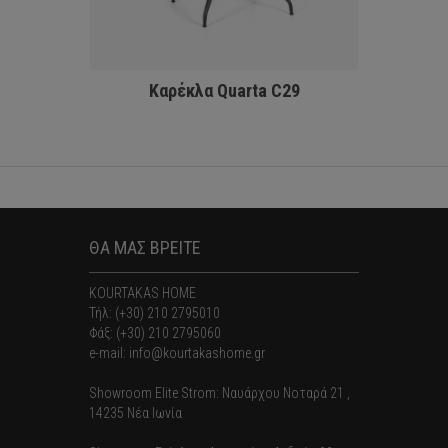
Καρέκλα Quarta C29
ΘΑ ΜΑΣ ΒΡΕΙΤΕ
KOURTAKAS HOME
Τήλ: (+30) 210 2795010
Φάξ: (+30) 210 2795060
e-mail: info@kourtakashome.gr
Showroom Elite Strom: Nαυάρχου Νοταρά 21 ,
14235 Νέα Ιωνία