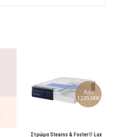
Από
1235.00€
Στρώμα Stearns & Foster® Lux
Παιδικό