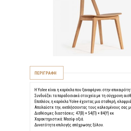
ΠΕΡΙΓΡΑΦΗ
Η Yolee είναι η καρέκλα που ξαναφέρνει στην επικαιρότ
Συνδυάζει τα παραδοσιακά στοιχεία με τη σύγχρονη αισθ
Επιπλέον, η καρέκλα Yolee έχοντας μια σταθερή, ελαφριά
Απολαύστε την, εκπλήσσοντας τους καλεσμένους σας με
Διαθέσιμες διαστάσεις: 47(Β) × 54(Π) × 84(Υ) εκ
Χαρακτηριστικά: Μασίφ οξιά.
Δυνατότητα επιλογής απόχρωσης ξύλου.