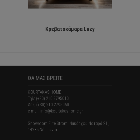
Κρεβατοκάμαρα Lazy
ΘΑ ΜΑΣ ΒΡΕΙΤΕ
KOURTAKAS HOME
Τήλ: (+30) 210 2795010
Φάξ: (+30) 210 2795060
e-mail: info@kourtakashome.gr
Showroom Elite Strom: Nαυάρχου Νοταρά 21 ,
14235 Νέα Ιωνία