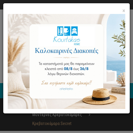
Ο ΛΟΓΑΡΙΑΣΜΟΣ ΜΟΥ
ΕΠΙΚΟΙΝΩΝΙΑ
×
0
Έπιπλα
Κρεβατοκάμαρα
Μοντέρνες Κρεβατοκάμαρες
Κρεβατοκάμαρα Secret