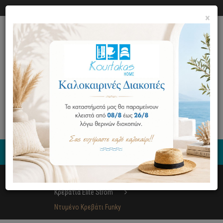
Ο ΛΟΓΑΡΙΑΣΜΟΣ ΜΟΥ
ΕΠΙΚΟΙΝΩΝΙΑ
×
0
Έπιπλα
Κρεβατοκάμαρα
Κρεβάτια Elite Strom
Ντυμένο Κρεβάτι Funky