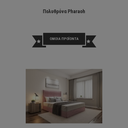
Πολυθρόνα Pharaoh
Παιδικ
Με Λ
ΟΜΟΙΑ ΠΡΟΪΟΝΤΑ