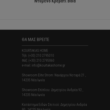
Ντυμένο Κρεβάτι Bold
Ν
ΘΑ ΜΑΣ ΒΡΕΙΤΕ
KOURTAKAS HOME
Τήλ: (+30) 210 2795010
Φάξ: (+30) 210 2795060
e-mail: info@kourtakashome.gr
Showroom Elite Strom: Nαυάρχου Νοταρά 21 ,
14235 Νέα Ιωνία
Showroom Επίπλου: Δημητρίου Ανδρέα 92 ,
14235 Νέα Ιωνία
Κατάστημα Ειδών Σπιτιού: Δημητρίου Ανδρέα
90 , 14235 Νέα Ιωνία