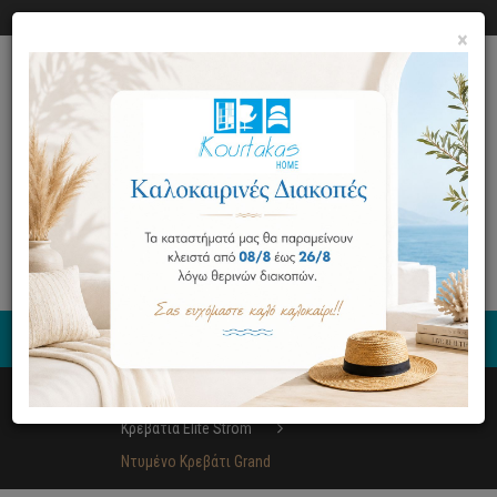
Ο ΛΟΓΑΡΙΑΣΜΟΣ ΜΟΥ
ΕΠΙΚΟΙΝΩΝΙΑ
×
0
Έπιπλα
Κρεβατοκάμαρα
Κρεβάτια Elite Strom
Ντυμένο Κρεβάτι Grand