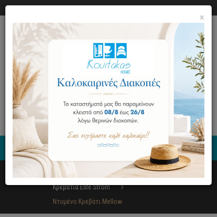
Ο ΛΟΓΑΡΙΑΣΜΟΣ ΜΟΥ
ΕΠΙΚΟΙΝΩΝΙΑ
×
0
Έπιπλα
Κρεβατοκάμαρα
Κρεβάτια Elite Strom
Ντυμένο Κρεβάτι Mellow