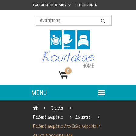
Ο ΛΟΓΑΡΙΑΣΜΟΣ ΜΟΥ
ΕΠΙΚΟΙΝΩΝΙΑ
0
Έπιπλα
Παιδικό Δωμάτιο
Δωμάτιο
Παιδικό Δωμάτιο Από Ξύλο Λάκα No14
Λευκό Woodyline ΙΘΑΚ