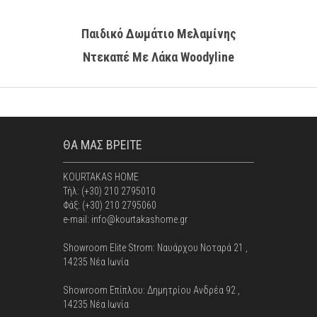
Παιδικό Δωμάτιο Μελαμίνης
Παιδι
Ντεκαπέ Με Λάκα Woodyline
Φυσικό
Αμοργός 6
ΘΑ ΜΑΣ ΒΡΕΙΤΕ
KOURTAKAS HOME
Τήλ: (+30) 210 2795010
Φάξ: (+30) 210 2795060
e-mail: info@kourtakashome.gr
Showroom Elite Strom: Nαυάρχου Νοταρά 21 ,
14235 Νέα Ιωνία
Showroom Επίπλου: Δημητρίου Ανδρέα 92 ,
14235 Νέα Ιωνία