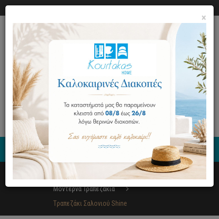
Ο ΛΟΓΑΡΙΑΣΜΟΣ ΜΟΥ
ΕΠΙΚΟΙΝΩΝΙΑ
×
0
Έπιπλα
Σαλόνι
Μοντέρνα Τραπεζάκια
Tραπεζάκι Σαλονιού Shine