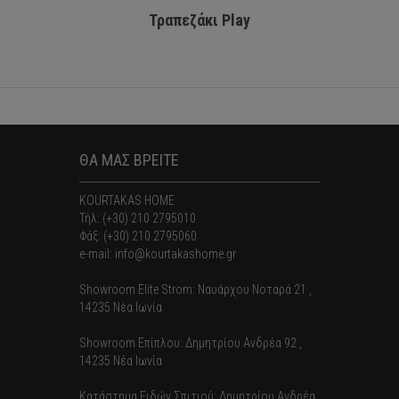
Τραπεζάκι Play
Τρ
ΘΑ ΜΑΣ ΒΡΕΙΤΕ
KOURTAKAS HOME
Τήλ: (+30) 210 2795010
Φάξ: (+30) 210 2795060
e-mail: info@kourtakashome.gr
Showroom Elite Strom: Nαυάρχου Νοταρά 21 ,
14235 Νέα Ιωνία
Showroom Επίπλου: Δημητρίου Ανδρέα 92 ,
14235 Νέα Ιωνία
Κατάστημα Ειδών Σπιτιού: Δημητρίου Ανδρέα