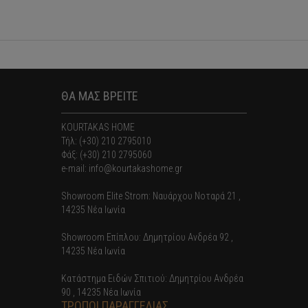
ΘΑ ΜΑΣ ΒΡΕΙΤΕ
KOURTAKAS HOME
Τήλ: (+30) 210 2795010
Φάξ: (+30) 210 2795060
e-mail: info@kourtakashome.gr
Showroom Elite Strom: Nαυάρχου Νοταρά 21 ,
14235 Νέα Ιωνία
Showroom Επίπλου: Δημητρίου Ανδρέα 92 ,
14235 Νέα Ιωνία
Κατάστημα Ειδών Σπιτιού: Δημητρίου Ανδρέα
90 , 14235 Νέα Ιωνία
ΤΡΟΠΟΙ ΠΑΡΑΓΓΕΛΙΑΣ