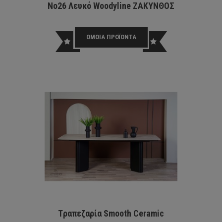
No26 Λευκό Woodyline ΖΑΚΥΝΘΟΣ
ΜΕΤ
1
ΟΜΟΙΑ ΠΡΟΪΟΝΤΑ
Tραπεζαρία Smooth Ceramic