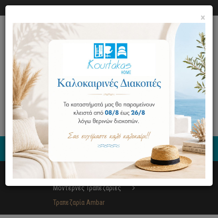
Ο ΛΟΓΑΡΙΑΣΜΟΣ ΜΟΥ
ΕΠΙΚΟΙΝΩΝΙΑ
×
0
Έπιπλα
Τραπεζαρία
Μοντέρνες Τραπεζαρίες
Τραπεζαρία Ambar