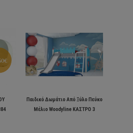
50€
OY
Παιδικό Δωμάτιο Από Ξύλο Πεύκο
INLIGHT
384
Μέλιο Woodyline ΚΑΣΤΡΟ 3
ΑΛΟ