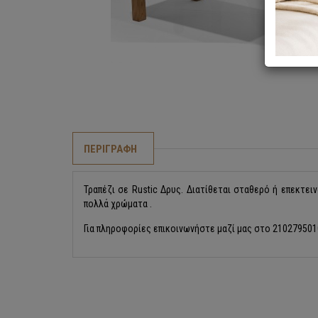
ΠΕΡΙΓΡΑΦΗ
Τραπέζι σε Rustic Δρυς. Διατίθεται σταθερό ή επεκτει
πολλά χρώματα .
Για πληροφορίες επικοινωνήστε μαζί μας στο 210279501