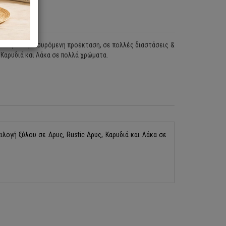
κτεινόμενο με συρόμενη προέκταση, σε πολλές διαστάσεις &
, Καρυδιά και Λάκα σε πολλά χρώματα.
ιλογή ξύλου σε Δρυς, Rustic Δρυς, Καρυδιά και Λάκα σε