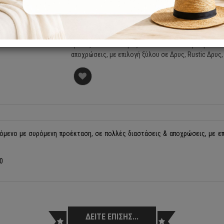
Τραπέζι σε Rustic Δρυς. Διατίθεται σταθερό ή επε
αποχρώσεις, με επιλογή ξύλου σε Δρυς, Rustic Δρυς
νόμενο με συρόμενη προέκταση, σε πολλές διαστάσεις & αποχρώσεις, με επ
0
ΔΕΙΤΕ ΕΠΙΣΗΣ...