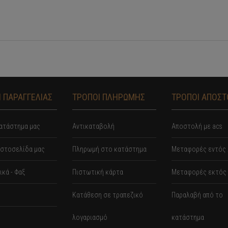
 ΠΑΡΑΓΓΕΛΙΑΣ
ΤΡΟΠΟΙ ΠΛΗΡΩΜΗΣ
ΤΡΟΠΟΙ ΑΠΟΣ
ατάστημα μας
Αντικαταβολή
Αποστολή με acs
ιστοσελίδα μας
Πληρωμή στο κατάστημα
Mεταφορές εντός 
κά - Φαξ
Πιστωτική κάρτα
Μεταφορές εκτός 
Κατάθεση σε τραπεζικό
Παραλαβή από το
λογαριασμό
κατάστημα