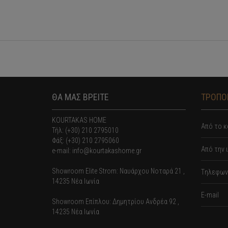
ΘΑ ΜΑΣ ΒΡΕΙΤΕ
ΤΡΟΠΟΙ
KOURTAKAS HOME
Από το κ
Τήλ: (+30) 210 2795010
Φάξ: (+30) 210 2795060
Από την 
e-mail: info@kourtakashome.gr
Showroom Elite Strom: Nαυάρχου Νοταρά 21 ,
Tηλεφωνι
14235 Νέα Ιωνία
E-mail
Showroom Επίπλου: Δημητρίου Ανδρέα 92 ,
14235 Νέα Ιωνία