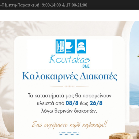
-Πέμπτη-Παρασκευή: 9:00-14:00 & 17:00-21:00
ιο
Στρώματα Elite Strom
Αξεσουάρ Ύπνου
Σειρά Benefi
απεζαρίες
Τραπεζαρία Royal
Τραπεζαρία Royal
Κωδικός: 1586788811
Διαθεσιμότητα:
Κατόπιν Παραγγελίας, Παράδοση Ως