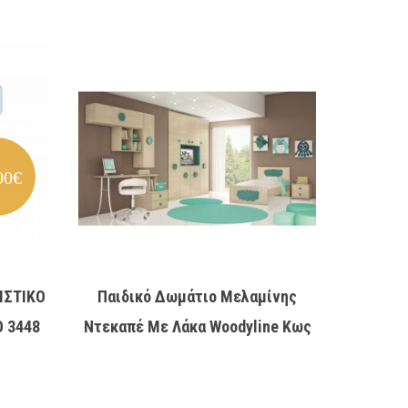
00€
ΙΣΤΙΚΟ
Παιδικό Δωμάτιο Μελαμίνης
Τρα
 3448
Ντεκαπέ Με Λάκα Woodyline Κως
5