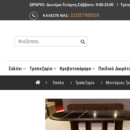
ΩΡΑΡΙΟ: Δευτέρα-Τετάρτη-Σάββατο: 9:00-15:00 / Tρίτη
2102795010
ΚΑΛΕΣΤΕ ΜΑΣ:
Σαλόνι
Τραπεζαρία
Κρεβατοκάμαρα
Παιδικό Δωμάτ
Μοντέρνες Συνθέσεις Σαλονιού
Έπιπλα
Τραπεζαρία
Μοντέρνες Τρ