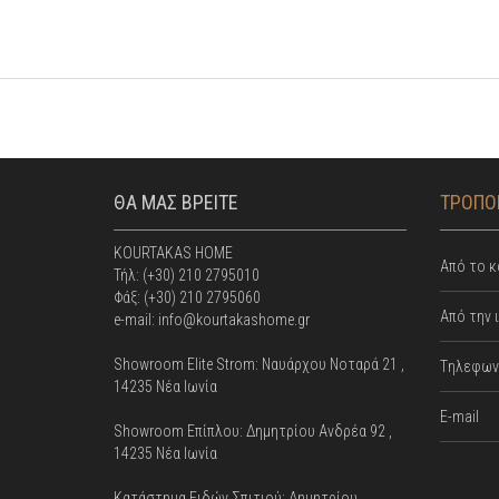
ΘΑ ΜΑΣ ΒΡΕΙΤΕ
ΤΡΟΠΟΙ
KOURTAKAS HOME
Από το κ
Τήλ: (+30) 210 2795010
Φάξ: (+30) 210 2795060
Από την 
e-mail: info@kourtakashome.gr
Showroom Elite Strom: Nαυάρχου Νοταρά 21 ,
Tηλεφωνι
14235 Νέα Ιωνία
E-mail
Showroom Επίπλου: Δημητρίου Ανδρέα 92 ,
14235 Νέα Ιωνία
Κατάστημα Ειδών Σπιτιού: Δημητρίου