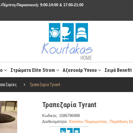
-Πέμπτη-Παρασκευή: 9:00-14:00 & 17:00-21:00
ιο
Στρώματα Elite Strom
Αξεσουάρ Ύπνου
Σειρά Benefi
απεζαρίες
Τραπεζαρία Τyrant
Τραπεζαρία Τyrant
Κωδικός: 1586796988
Διαθεσιμότητα:
Κατόπιν Παραγγελίας, Παράδοση Ως